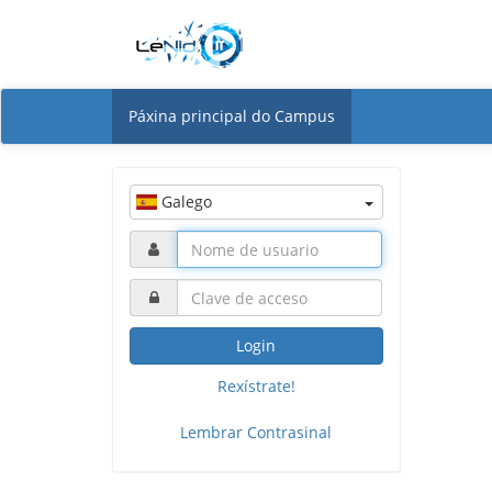
Páxina principal do Campus
Galego
Login
Rexístrate!
Lembrar Contrasinal